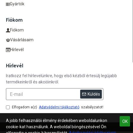
Gyártók
Fiókom
Fiókom
Vásárlásaim
Hírlevél
Hírlevél
Iratkozz fel hírlevelünkre, hogy első kézből értesülj legújabb
termékeinkről és akcióinkról.
Küldés
Elfogadom a(z)
Adatvédelmi tájékoztató
szabályzatot!
A jobb felhasználói élmény érdekében weboldalunkon
OK
cookie-kat használunk. A weboldal böngészésével Ön
Copyright © 2024, FontosBolt.hu Webáruház Minden jog