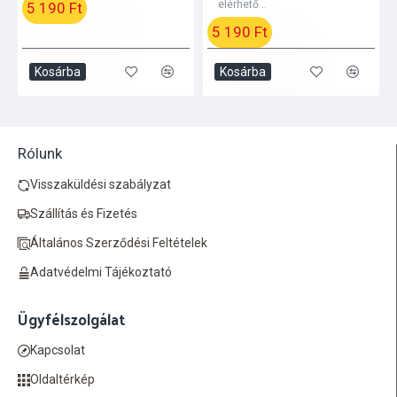
elérhető ..
5 190 Ft
5 190 Ft
Kosárba
Kosárba
Rólunk
Visszaküldési szabályzat
Szállítás és Fizetés
Általános Szerződési Feltételek
Adatvédelmi Tájékoztató
Ügyfélszolgálat
Kapcsolat
Oldaltérkép