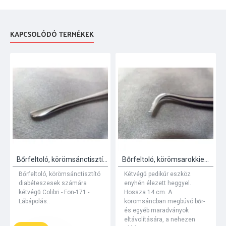
KAPCSOLÓDÓ TERMÉKEK
Bőrfeltoló, körömsánctisztító diabéteszesek számára kétvégű Colibri 6mm
Bőrfeltoló, körömsarokkiemelő, Colibri Steel 6 mm-es nyéllel
Bőrfeltoló, körömsánctisztító
Kétvégű pedikűr eszköz
diabéteszesek számára
enyhén élezett heggyel.
kétvégű Colibri - Fon-171 -
Hossza 14 cm. A
Lábápolás..
körömsáncban megbúvó bőr-
és egyéb maradványok
eltávolítására, a nehezen