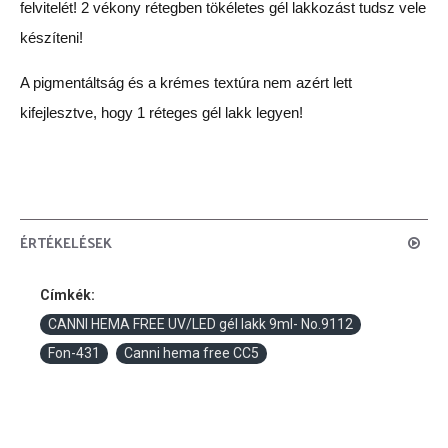
felvitelét! 2 vékony rétegben tökéletes gél lakkozást tudsz vele
készíteni!
A pigmentáltság és a krémes textúra nem azért lett
kifejlesztve, hogy 1 réteges gél lakk legyen!
ÉRTÉKELÉSEK
Címkék:
CANNI HEMA FREE UV/LED gél lakk 9ml- No.9112
Fon-431
Canni hema free CC5