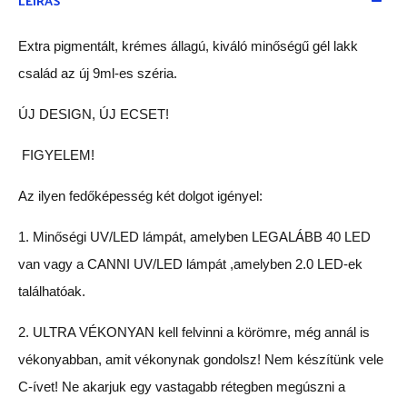
LEÍRÁS
Extra pigmentált, krémes állagú, kiváló minőségű gél lakk
család az új 9ml-es széria.
ÚJ DESIGN, ÚJ ECSET!
FIGYELEM!
Az ilyen fedőképesség két dolgot igényel:
1. Minőségi UV/LED lámpát, amelyben LEGALÁBB 40 LED
van vagy a CANNI UV/LED lámpát ,amelyben 2.0 LED-ek
találhatóak.
2. ULTRA VÉKONYAN kell felvinni a körömre, még annál is
vékonyabban, amit vékonynak gondolsz! Nem készítünk vele
C-ívet! Ne akarjuk egy vastagabb rétegben megúszni a