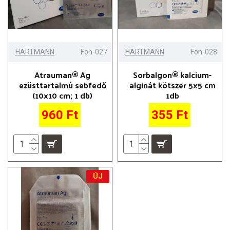
HARTMANN
Fon-027
HARTMANN
Fon-028
Atrauman® Ag
Sorbalgon® kalcium-
ezüsttartalmú sebfedő
alginát kötszer 5x5 cm
(10x10 cm; 1 db)
1db
960 Ft
355 Ft
ÚJ