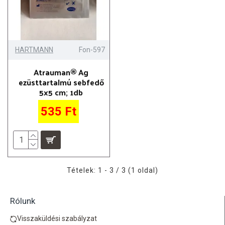
HARTMANN
Fon-597
Atrauman® Ag
ezüsttartalmú sebfedő
5x5 cm; 1db
535 Ft
Tételek: 1 - 3 / 3 (1 oldal)
Rólunk
Visszaküldési szabályzat