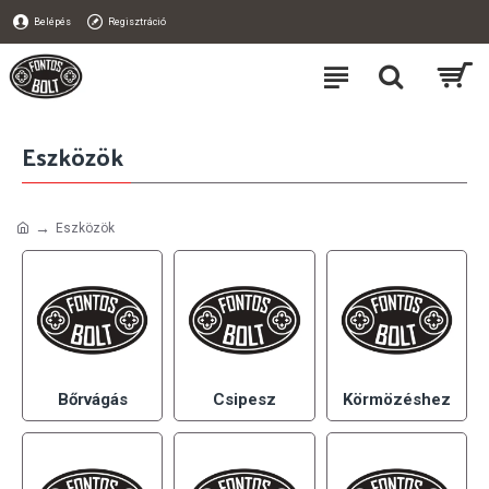
Belépés
Regisztráció
Eszközök
Eszközök
Bőrvágás
Csipesz
Körmözéshez