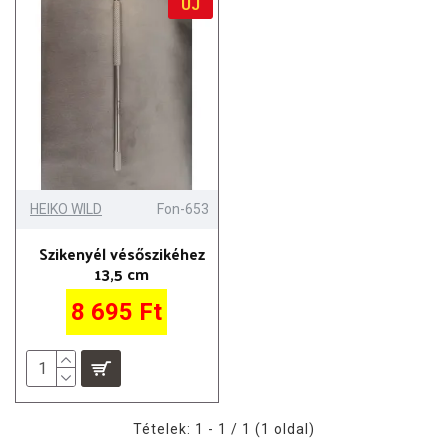
ÚJ
HEIKO WILD
Fon-653
Szikenyél vésőszikéhez
13,5 cm
8 695 Ft
Tételek: 1 - 1 / 1 (1 oldal)