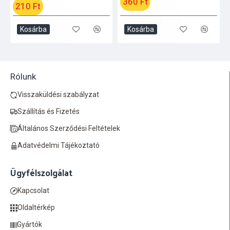
360 Ft
210 Ft
Kosárba
Kosárba
Rólunk
Visszaküldési szabályzat
Szállítás és Fizetés
Általános Szerződési Feltételek
Adatvédelmi Tájékoztató
Ügyfélszolgálat
Kapcsolat
Oldaltérkép
Gyártók