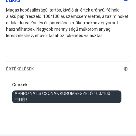
LEÍRÁS
Magas kopásállóságú, tartós, kiváló ár-érték arányú, félhold
alakú papírreszelő. 100/100 as szemcsemérettel, azaz mindkét
oldala durva.Zselés és porcelános műkörmökhöz egyaránt
használhatóak. Nagyobb mennyiségű műköröm anyag
lereszeléshez, eltávolításához tökéletes választás.
ÉRTÉKELÉSEK
Címkék:
APHRO NAILS CSÓNAK KÖRÖMRESZELŐ 100/100
FEHÉR