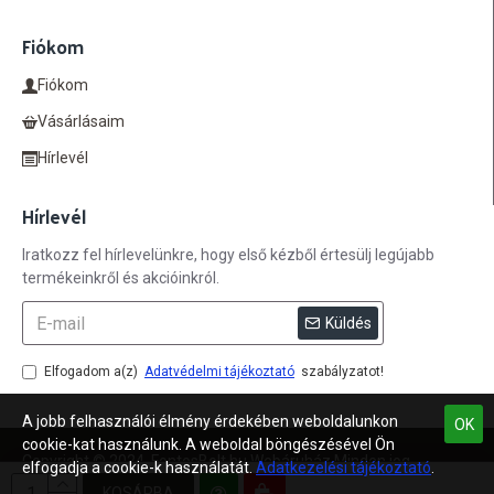
Fiókom
Fiókom
Vásárlásaim
Hírlevél
Hírlevél
Iratkozz fel hírlevelünkre, hogy első kézből értesülj legújabb
termékeinkről és akcióinkról.
Küldés
Elfogadom a(z)
Adatvédelmi tájékoztató
szabályzatot!
A jobb felhasználói élmény érdekében weboldalunkon
OK
cookie-kat használunk. A weboldal böngészésével Ön
Copyright © 2024, FontosBolt.hu Webáruház Minden jog
elfogadja a cookie-k használatát.
Adatkezelési tájékoztató
.
fenntartva
KOSÁRBA