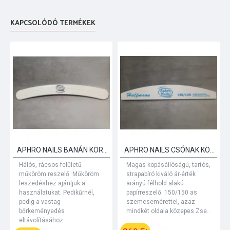
KAPCSOLÓDÓ TERMÉKEK
APHRO NAILS BANÁN KÖRÖMRESZELŐ RÁCSOS
APHRO NAILS CSÓNAK KÖRÖMRESZELŐ 150/150 FEHÉR
Hálós, rácsos felületű
Magas kopásállóságú, tartós,
műköröm reszelő. Műköröm
strapabíró kiváló ár-érték
leszedéshez ajánljuk a
arányú félhold alakú
használatukat. Pedikűrnél,
papírreszelő. 150/150 as
pedig a vastag
szemcsemérettel, azaz
bőrkeményedés
mindkét oldala közepes.Zse..
eltávolításához...