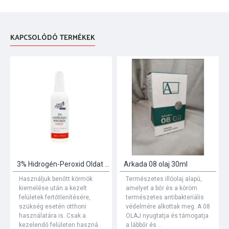
KAPCSOLÓDÓ TERMÉKEK
3% Hidrogén-Peroxid Oldat (Sebfertőtlenítő)) 100ml
Arkada 08 olaj 30ml
Használjuk benőtt körmök
Természetes illóolaj alapú,
kiemelése után a kezelt
amelyet a bőr és a köröm
felületek fertőtlenítésére,
természetes antibakteriális
szükség esetén otthoni
védelmére alkottak meg. A 08
használatára is. Csak a
OLAJ nyugtatja és támogatja
kezelendő felületen haszná..
a lábbőr és ..