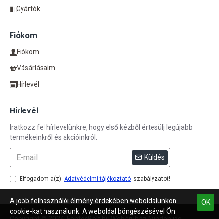
Gyártók
Fiókom
Fiókom
Vásárlásaim
Hírlevél
Hírlevél
Iratkozz fel hírlevelünkre, hogy első kézből értesülj legújabb
termékeinkről és akcióinkról.
Küldés
Elfogadom a(z)
Adatvédelmi tájékoztató
szabályzatot!
A jobb felhasználói élmény érdekében weboldalunkon
OK
cookie-kat használunk. A weboldal böngészésével Ön
Copyright © 2024, FontosBolt.hu Webáruház Minden jog