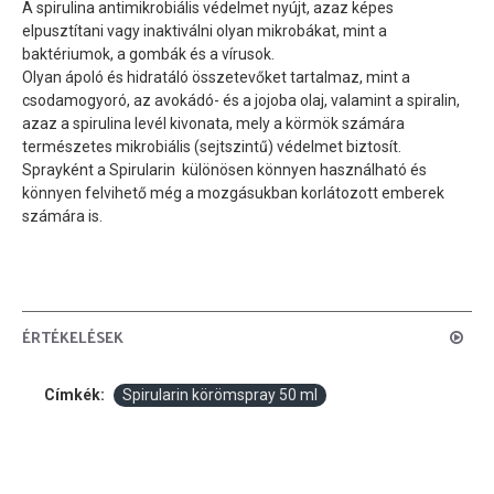
A spirulina antimikrobiális védelmet nyújt, azaz képes
elpusztítani vagy inaktiválni olyan mikrobákat, mint a
baktériumok, a gombák és a vírusok.
Olyan ápoló és hidratáló összetevőket tartalmaz, mint a
csodamogyoró, az avokádó- és a jojoba olaj, valamint a spiralin,
azaz a spirulina levél kivonata, mely a körmök számára
természetes mikrobiális (sejtszintű) védelmet biztosít.
Sprayként a Spirularin különösen könnyen használható és
könnyen felvihető még a mozgásukban korlátozott emberek
számára is.
ÉRTÉKELÉSEK
Címkék:
Spirularin körömspray 50 ml