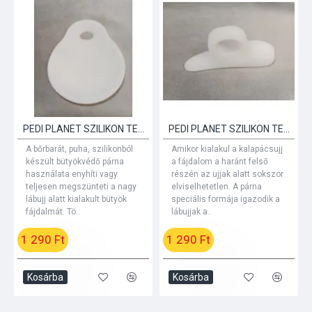
PEDI PLANET SZILIKON TEHERMENTESÍTŐ BÜTYÖKVÉDŐ PÁRNA 1DB
PEDI PLANET SZILIKON TEHERMENTESÍTŐ KALAPÁCSUJJ PÁRNA BAL 1DB
A bőrbarát, puha, szilikonból
Amikor kialakul a kalapácsujj
készült bütyökvédő párna
a fájdalom a haránt felső
használata enyhíti vagy
részén az ujjak alatt sokszor
teljesen megszünteti a nagy
elviselhetetlen. A párna
lábujj alatt kialakult bütyök
speciális formája igazodik a
fájdalmát. Tö..
lábujjak a..
1 290 Ft
1 290 Ft
Kosárba
Kosárba