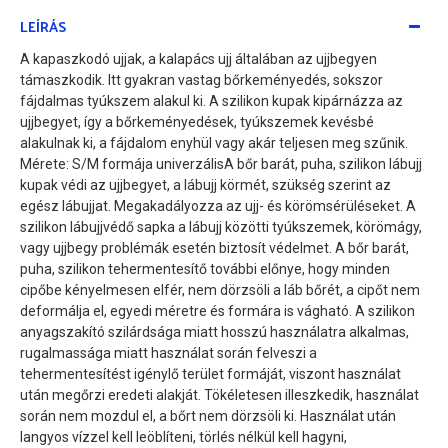
LEÍRÁS
A kapaszkodó ujjak, a kalapács ujj általában az ujjbegyen
támaszkodik. Itt gyakran vastag bőrkeményedés, sokszor
fájdalmas tyúkszem alakul ki. A szilikon kupak kipárnázza az
ujjbegyet, így a bőrkeményedések, tyúkszemek kevésbé
alakulnak ki, a fájdalom enyhül vagy akár teljesen meg szűnik.
Mérete: S/M formája univerzálisA bőr barát, puha, szilikon lábujj
kupak védi az ujjbegyet, a lábujj körmét, szükség szerint az
egész lábujjat. Megakadályozza az ujj- és körömsérüléseket. A
szilikon lábujjvédő sapka a lábujj közötti tyúkszemek, körömágy,
vagy ujjbegy problémák esetén biztosít védelmet. A bőr barát,
puha, szilikon tehermentesítő további előnye, hogy minden
cipőbe kényelmesen elfér, nem dörzsöli a láb bőrét, a cipőt nem
deformálja el, egyedi méretre és formára is vágható. A szilikon
anyagszakító szilárdsága miatt hosszú használatra alkalmas,
rugalmassága miatt használat során felveszi a
tehermentesítést igénylő terület formáját, viszont használat
után megőrzi eredeti alakját. Tökéletesen illeszkedik, használat
során nem mozdul el, a bőrt nem dörzsöli ki. Használat után
langyos vízzel kell leöblíteni, törlés nélkül kell hagyni,