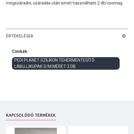
megszáradni, száradás után ismét használható.2 db/csomag.
ÉRTÉKELÉSEK
Címkék:
PEDI PLANET SZILIKON TEHERMENTESÍTŐ
LÁBUJJKUPAK S/M MÉRET 2 DB
KAPCSOLÓDÓ TERMÉKEK