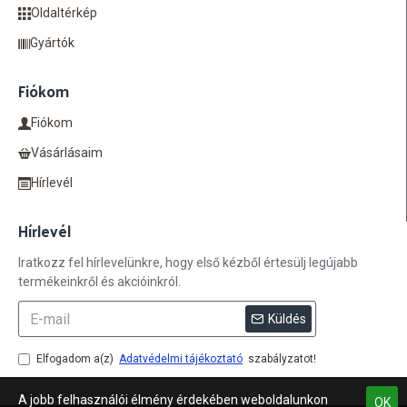
Oldaltérkép
Gyártók
Fiókom
Fiókom
Vásárlásaim
Hírlevél
Hírlevél
Iratkozz fel hírlevelünkre, hogy első kézből értesülj legújabb
termékeinkről és akcióinkról.
Küldés
Elfogadom a(z)
Adatvédelmi tájékoztató
szabályzatot!
A jobb felhasználói élmény érdekében weboldalunkon
OK