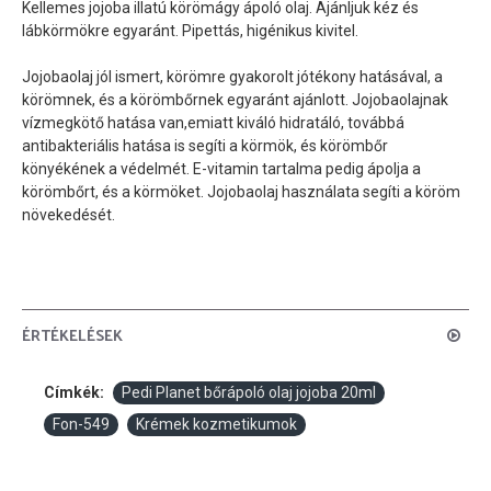
Kellemes jojoba illatú körömágy ápoló olaj. Ajánljuk kéz és
lábkörmökre egyaránt. Pipettás, higénikus kivitel.
Jojobaolaj jól ismert, körömre gyakorolt jótékony hatásával, a
körömnek, és a körömbőrnek egyaránt ajánlott. Jojobaolajnak
vízmegkötő hatása van,emiatt kiváló hidratáló, továbbá
antibakteriális hatása is segíti a körmök, és körömbőr
könyékének a védelmét. E-vitamin tartalma pedig ápolja a
körömbőrt, és a körmöket. Jojobaolaj használata segíti a köröm
növekedését.
ÉRTÉKELÉSEK
Címkék:
Pedi Planet bőrápoló olaj jojoba 20ml
Fon-549
Krémek kozmetikumok