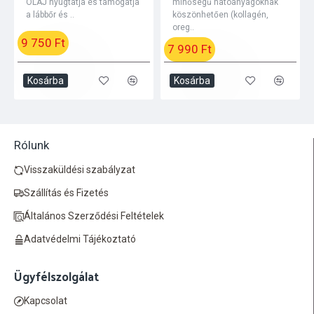
OLAJ nyugtatja és támogatja
minőségű hatóanyagoknak
a lábbőr és ..
köszönhetően (kollagén,
oreg..
9 750 Ft
7 990 Ft
Kosárba
Kosárba
Rólunk
Visszaküldési szabályzat
Szállítás és Fizetés
Általános Szerződési Feltételek
Adatvédelmi Tájékoztató
Ügyfélszolgálat
Kapcsolat